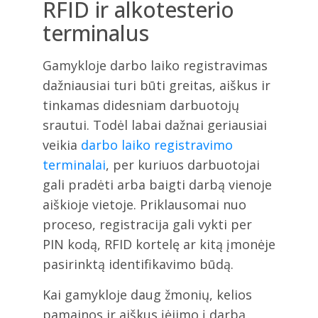
RFID ir alkotesterio
terminalus
Gamykloje darbo laiko registravimas
dažniausiai turi būti greitas, aiškus ir
tinkamas didesniam darbuotojų
srautui. Todėl labai dažnai geriausiai
veikia
darbo laiko registravimo
terminalai
, per kuriuos darbuotojai
gali pradėti arba baigti darbą vienoje
aiškioje vietoje. Priklausomai nuo
proceso, registracija gali vykti per
PIN kodą, RFID kortelę ar kitą įmonėje
pasirinktą identifikavimo būdą.
Kai gamykloje daug žmonių, kelios
pamainos ir aiškus įėjimo į darbą