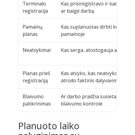
Terminalo
Kas prisiregistravo ir kada pradė
registracija
ar baigė darbą
Pamainų
Kas suplanuotas dirbti konkreči
planas
pamainoje
Neatvykimai
Kas serga, atostogauja ar neatv
Planas prieš
Kas atvyko, kas neatvyko ir kaip
registraciją
atrodo faktinis dalyvavimas
Blaivumo
Ar darbo pradžia susieta su
patikrinimas
blaivumo kontrole
Planuoto laiko