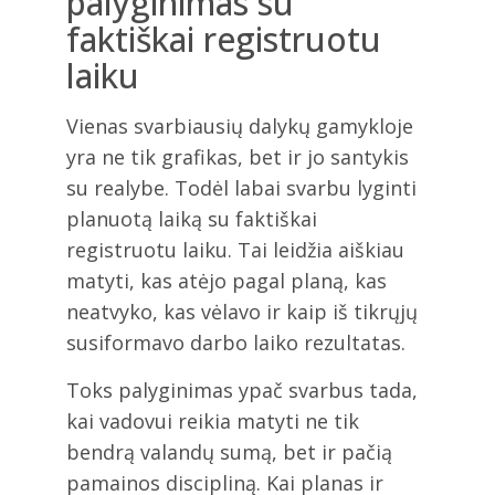
palyginimas su
faktiškai registruotu
laiku
Vienas svarbiausių dalykų gamykloje
yra ne tik grafikas, bet ir jo santykis
su realybe. Todėl labai svarbu lyginti
planuotą laiką su faktiškai
registruotu laiku. Tai leidžia aiškiau
matyti, kas atėjo pagal planą, kas
neatvyko, kas vėlavo ir kaip iš tikrųjų
susiformavo darbo laiko rezultatas.
Toks palyginimas ypač svarbus tada,
kai vadovui reikia matyti ne tik
bendrą valandų sumą, bet ir pačią
pamainos discipliną. Kai planas ir