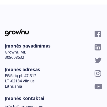
Įmonės pavadinimas
Grownu MB
305608632
Įmonės adresas
Eišiškių pl. 47-312
LT-02184 Vilnius
Lithuania
Įmonės kontaktai
info [et] grownu.com