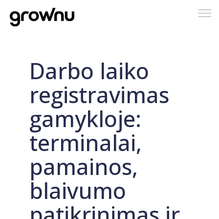
Tog
nav
Darbo laiko
registravimas
gamykloje:
terminalai,
pamainos,
blaivumo
patikrinimas ir