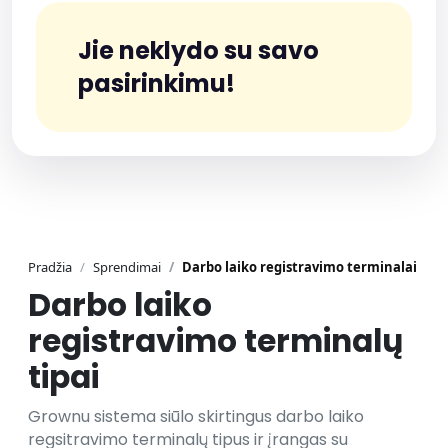
4
6
0
0
5
7
Jie neklydo su savo
5
7
pasirinkimu!
6
8
6
8
7
9
7
9
8
0
8
0
Pradžia
Sprendimai
Darbo laiko registravimo terminalai
Darbo laiko
9
registravimo terminalų
9
tipai
0
0
Grownu sistema siūlo skirtingus darbo laiko
regsitravimo terminalų tipus ir įrangas su