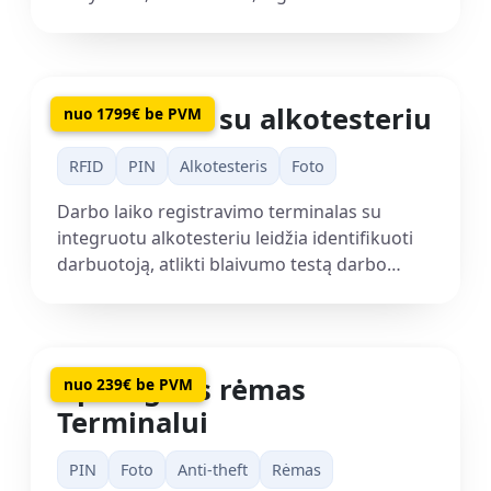
lauko veikloms. Darbinė temperatūra iki
-20°C.
Terminalas su alkotesteriu
nuo 1799€ be PVM
RFID
PIN
Alkotesteris
Foto
Darbo laiko registravimo terminalas su
integruotu alkotesteriu leidžia identifikuoti
darbuotoją, atlikti blaivumo testą darbo
pradžioje arba pabaigoje, fiksuoti nuotrauką
pūtimo metu ir automatiškai registruoti
rezultatą „Grownu“ sistemoje.
Apsauginis rėmas
nuo 239€ be PVM
Terminalui
PIN
Foto
Anti-theft
Rėmas