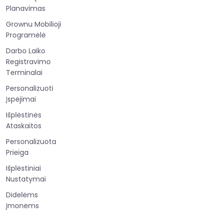
Planavimas
Grownu Mobilioji
Programėlė
Darbo Laiko
Registravimo
Terminalai
Personalizuoti
Įspėjimai
Išplėstinės
Ataskaitos
Personalizuota
Prieiga
Išplėstiniai
Nustatymai
Didelėms
Įmonėms