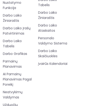
Nustatymo
Tabelis
Funkcija
Darbo Laiko
Darbo Laiko
Žiniaraštis
Žiniaraštis
Darbo Laiko
Darbo Laiko Įrašų
Ataskaitos
Patvirtinimas
Personalo
Darbo Laiko
Valdymo Sistema
Tabelis
Darbo Laiko
Darbo Grafikas
Skaičiuoklės
Pamainų
Įvairūs Kalendoriai
Planavimas
AI Pamainų
Planavimas Pagal
Poreikį
Neatvykimų
Valdymas
Užduočių