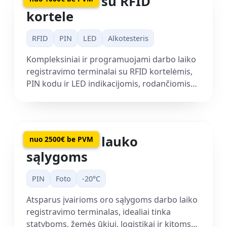
Terminalas su RFID
kortele
RFID
PIN
LED
Alkotesteris
Kompleksiniai ir programuojami darbo laiko
registravimo terminalai su RFID kortelėmis,
PIN kodu ir LED indikacijomis, rodančiomis
darbo laiko būsenas. Galimybė prijungti
papildomus įrenginius kaip alkotesteris.
Terminalas lauko
nuo 2500€ be PVM
sąlygoms
PIN
Foto
-20°C
Atsparus įvairioms oro sąlygoms darbo laiko
registravimo terminalas, idealiai tinka
statyboms, žemės ūkiui, logistikai ir kitoms