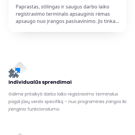
Paprastas, stilingas ir saugus darbo laiko
registravimo terminalo apsauginis rėmas
apsaugo nuo įrangos pasisavinimo. Jis tinka
įmonėms, kurioms svarbus greitas ir
patikimas darbuotojų prisijungimas savo
planšetėmis.
Individualūs sprendimai
Galime pritaikyti darbo laiko registravimo terminalus
pagal jūsų verslo specifiką – nuo programinės įrangos iki
įrenginio funkcionalumo.