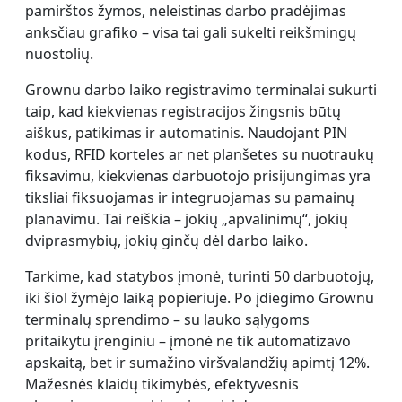
pamirštos žymos, neleistinas darbo pradėjimas
anksčiau grafiko – visa tai gali sukelti reikšmingų
nuostolių.
Grownu darbo laiko registravimo terminalai sukurti
taip, kad kiekvienas registracijos žingsnis būtų
aiškus, patikimas ir automatinis. Naudojant PIN
kodus, RFID korteles ar net planšetes su nuotraukų
fiksavimu, kiekvienas darbuotojo prisijungimas yra
tiksliai fiksuojamas ir integruojamas su pamainų
planavimu. Tai reiškia – jokių „apvalinimų“, jokių
dviprasmybių, jokių ginčų dėl darbo laiko.
Tarkime, kad statybos įmonė, turinti 50 darbuotojų,
iki šiol žymėjo laiką popieriuje. Po įdiegimo Grownu
terminalų sprendimo – su lauko sąlygoms
pritaikytu įrenginiu – įmonė ne tik automatizavo
apskaitą, bet ir sumažino viršvalandžių apimtį 12%.
Mažesnės klaidų tikimybės, efektyvesnis