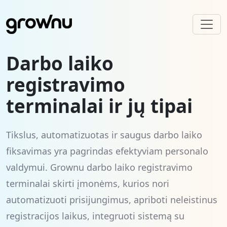
Darbo laiko
registravimo
0
terminalai ir jų tipai
0
0
0
1
Tikslus, automatizuotas ir saugus darbo laiko
1
1
1
2
fiksavimas yra pagrindas efektyviam personalo
valdymui. Grownu darbo laiko registravimo
2
2
2
3
terminalai skirti įmonėms, kurios nori
automatizuoti prisijungimus, apriboti neleistinus
3
registracijos laikus, integruoti sistemą su
3
3
4