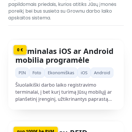
papildomais priedais, kurios atitiks Jūsų įmonės
poreikį bei bus susieta su Grownu darbo laiko
apskaitos sistema.
Terminalas iOS ar Android
0 €
mobilia programėle
PIN
Foto
Ekonomiškas
iOS
Android
Šiuolaikiški darbo laiko registravimo
terminalai, į bet kurį turimą Jūsų mobilųjį ar
planšetinį įrenginį, užtikrinantys paprastą
integraciją, greitą programinės įrangos
atnaujinimą ir papildomų funkcionalumų
diegimą.
nuo 1000€ be PVM