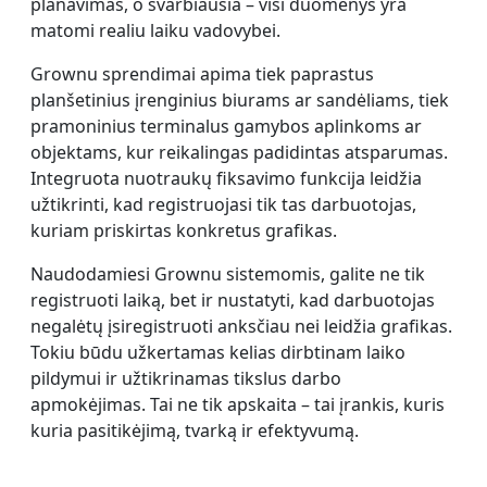
planavimas, o svarbiausia – visi duomenys yra
matomi realiu laiku vadovybei.
Grownu sprendimai apima tiek paprastus
planšetinius įrenginius biurams ar sandėliams, tiek
pramoninius terminalus gamybos aplinkoms ar
objektams, kur reikalingas padidintas atsparumas.
Integruota nuotraukų fiksavimo funkcija leidžia
užtikrinti, kad registruojasi tik tas darbuotojas,
kuriam priskirtas konkretus grafikas.
Naudodamiesi Grownu sistemomis, galite ne tik
registruoti laiką, bet ir nustatyti, kad darbuotojas
negalėtų įsiregistruoti anksčiau nei leidžia grafikas.
Tokiu būdu užkertamas kelias dirbtinam laiko
pildymui ir užtikrinamas tikslus darbo
apmokėjimas. Tai ne tik apskaita – tai įrankis, kuris
kuria pasitikėjimą, tvarką ir efektyvumą.