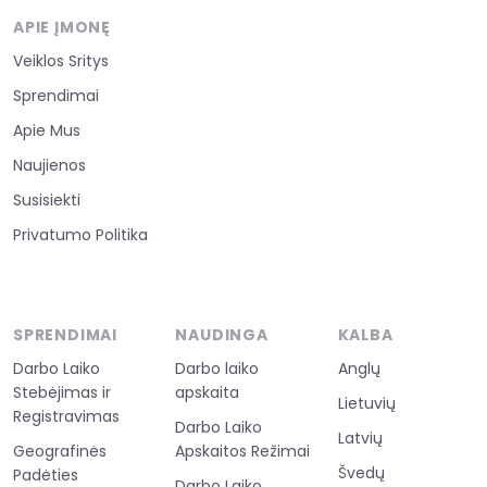
APIE ĮMONĘ
Veiklos Sritys
Sprendimai
Apie Mus
Naujienos
Susisiekti
Privatumo Politika
SPRENDIMAI
NAUDINGA
KALBA
Darbo Laiko
Darbo laiko
Anglų
Stebėjimas ir
apskaita
Lietuvių
Registravimas
Darbo Laiko
Latvių
Geografinės
Apskaitos Režimai
Švedų
Padėties
Darbo Laiko