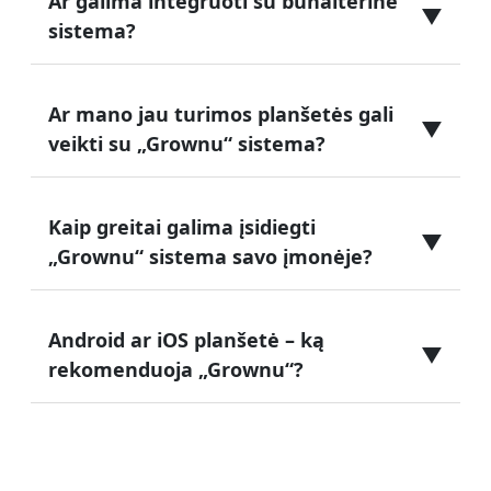
Ar galima integruoti su buhalterine
▼
sistema?
Ar mano jau turimos planšetės gali
▼
veikti su „Grownu“ sistema?
Kaip greitai galima įsidiegti
▼
„Grownu“ sistema savo įmonėje?
Android ar iOS planšetė – ką
▼
rekomenduoja „Grownu“?