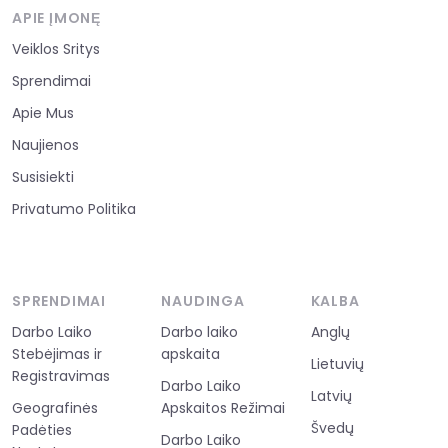
APIE ĮMONĘ
Veiklos Sritys
Sprendimai
Apie Mus
Naujienos
Susisiekti
Privatumo Politika
SPRENDIMAI
NAUDINGA
KALBA
Darbo Laiko
Darbo laiko
Anglų
Stebėjimas ir
apskaita
Lietuvių
Registravimas
Darbo Laiko
Latvių
Geografinės
Apskaitos Režimai
Švedų
Padėties
Darbo Laiko