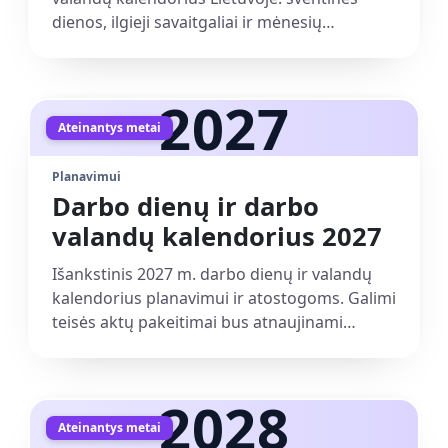
dienos, ilgieji savaitgaliai ir mėnesių
suvestinės. Atsisiuntimai: PDF, Excel.
2027
Ateinantys metai
Planavimui
Darbo dienų ir darbo
valandų kalendorius 2027
Išankstinis 2027 m. darbo dienų ir valandų
kalendorius planavimui ir atostogoms. Galimi
teisės aktų pakeitimai bus atnaujinami
automatiškai. Atsisiuntimai: PDF, Excel.
2028
Ateinantys metai