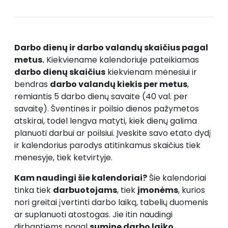
Darbo dienų ir darbo valandų skaičius pagal
metus.
Kiekviename kalendoriuje pateikiamas
darbo dienų skaičius
kiekvienam mėnesiui ir
bendras
darbo valandų kiekis per metus
,
remiantis 5 darbo dienų savaite (40 val. per
savaitę). Šventinės ir poilsio dienos pažymėtos
atskirai, todėl lengva matyti, kiek dienų galima
planuoti darbui ar poilsiui. Įveskite savo etato dydį
ir kalendorius parodys atitinkamus skaičius tiek
mėnesyje, tiek ketvirtyje.
Kam naudingi šie kalendoriai?
Šie kalendoriai
tinka tiek
darbuotojams
, tiek
įmonėms
, kurios
nori greitai įvertinti darbo laiką, tabelių duomenis
ar suplanuoti atostogas. Jie itin naudingi
dirbantiems pagal
suminę darbo laiko