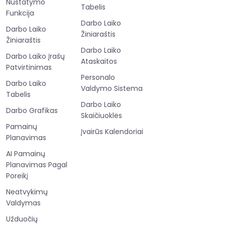
Nustatymo
Tabelis
Funkcija
Darbo Laiko
Darbo Laiko
Žiniaraštis
Žiniaraštis
Darbo Laiko
Darbo Laiko Įrašų
Ataskaitos
Patvirtinimas
Personalo
Darbo Laiko
Valdymo Sistema
Tabelis
Darbo Laiko
Darbo Grafikas
Skaičiuoklės
Pamainų
Įvairūs Kalendoriai
Planavimas
AI Pamainų
Planavimas Pagal
Poreikį
Neatvykimų
Valdymas
Užduočių