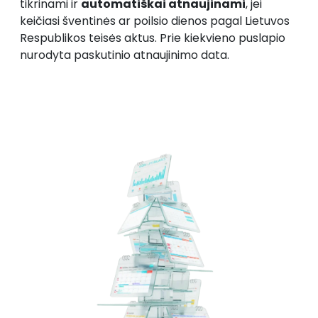
tikrinami ir
automatiškai atnaujinami
, jei
keičiasi šventinės ar poilsio dienos pagal Lietuvos
Respublikos teisės aktus. Prie kiekvieno puslapio
nurodyta paskutinio atnaujinimo data.
Grįžti į kalendorių 