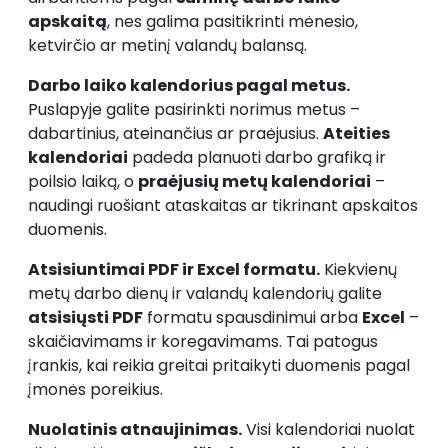
apskaitą
, nes galima pasitikrinti mėnesio,
ketvirčio ar metinį valandų balansą.
Darbo laiko kalendorius pagal metus.
Puslapyje galite pasirinkti norimus metus –
dabartinius, ateinančius ar praėjusius.
Ateities
kalendoriai
padeda planuoti darbo grafiką ir
poilsio laiką, o
praėjusių metų kalendoriai
–
naudingi ruošiant ataskaitas ar tikrinant apskaitos
duomenis.
Atsisiuntimai PDF ir Excel formatu.
Kiekvienų
metų darbo dienų ir valandų kalendorių galite
atsisiųsti PDF
formatu spausdinimui arba
Excel
–
skaičiavimams ir koregavimams. Tai patogus
įrankis, kai reikia greitai pritaikyti duomenis pagal
įmonės poreikius.
Nuolatinis atnaujinimas.
Visi kalendoriai nuolat