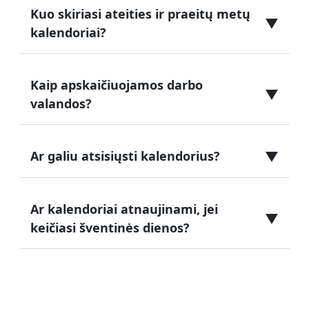
Kuo skiriasi ateities ir praeitų metų
▼
kalendoriai?
Kaip apskaičiuojamos darbo
▼
valandos?
▼
Ar galiu atsisiųsti kalendorius?
Ar kalendoriai atnaujinami, jei
▼
keičiasi šventinės dienos?