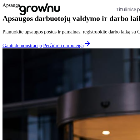
Apsauga
Titulinis
Sp
Apsaugos darbuotojų valdymo ir darbo laik
Planuokite apsaugos postus ir pamainas, registruokite darbo laiką su GP
Gauti demonstraciją
Peržiūrėti darbo eigą