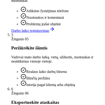
nuotraukas.
Atlikimo žymėjimas telefone
Nuotraukos ir komentarai
Problemų įrašai objekte
Darbo laiko registravimas
5
Žingsnis 05
Peržiūrėkite išimtis
Vadovai mato darbo laiką, vietą, užduotis, nuotraukas ir
neatitikimus vienoje vietoje.
Realaus laiko darbų būsena
Išimčių peržiūra
Istorija pagal klientą arba objektą
6
Žingsnis 06
Eksportuokite ataskaitas