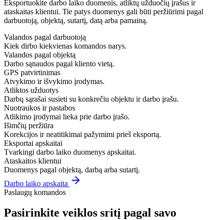
Eksportuokite darbo laiko duomenis, atliktų užduočių įrašus ir
ataskaitas klientui. Tie patys duomenys gali būti peržiūrimi pagal
darbuotoją, objektą, sutartį, datą arba pamainą.
Valandos pagal darbuotoją
Kiek dirbo kiekvienas komandos narys.
Valandos pagal objektą
Darbo sąnaudos pagal kliento vietą.
GPS patvirtinimas
Atvykimo ir išvykimo įrodymas.
Atliktos užduotys
Darbų sąrašai susieti su konkrečiu objektu ir darbo įrašu.
Nuotraukos ir pastabos
Atlikimo įrodymai lieka prie darbo įrašo.
Išimčių peržiūra
Korekcijos ir neatitikimai pažymimi prieš eksportą.
Eksportai apskaitai
Tvarkingi darbo laiko duomenys apskaitai.
Ataskaitos klientui
Duomenys pagal objektą, darbą arba sutartį.
Darbo laiko apskaita
Paslaugų komandos
Pasirinkite veiklos sritį pagal savo