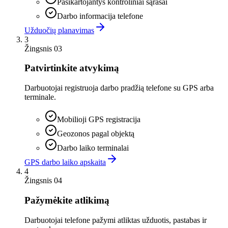
Pasikartojantys kontroliniai sąrašai
Darbo informacija telefone
Užduočių planavimas
3
Žingsnis 03
Patvirtinkite atvykimą
Darbuotojai registruoja darbo pradžią telefone su GPS arba
terminale.
Mobilioji GPS registracija
Geozonos pagal objektą
Darbo laiko terminalai
GPS darbo laiko apskaita
4
Žingsnis 04
Pažymėkite atlikimą
Darbuotojai telefone pažymi atliktas užduotis, pastabas ir