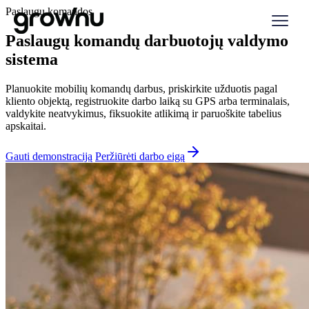
Paslaugų komandos
Paslaugų komandų darbuotojų valdymo
sistema
Planuokite mobilių komandų darbus, priskirkite užduotis pagal
kliento objektą, registruokite darbo laiką su GPS arba terminalais,
valdykite neatvykimus, fiksuokite atlikimą ir paruoškite tabelius
apskaitai.
Gauti demonstraciją
Peržiūrėti darbo eigą