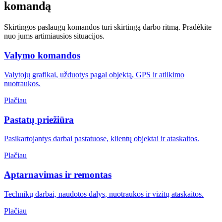
komandą
Skirtingos paslaugų komandos turi skirtingą darbo ritmą. Pradėkite
nuo jums artimiausios situacijos.
Valymo komandos
Valytojų grafikai, užduotys pagal objektą, GPS ir atlikimo
nuotraukos.
Plačiau
Pastatų priežiūra
Pasikartojantys darbai pastatuose, klientų objektai ir ataskaitos.
Plačiau
Aptarnavimas ir remontas
Technikų darbai, naudotos dalys, nuotraukos ir vizitų ataskaitos.
Plačiau