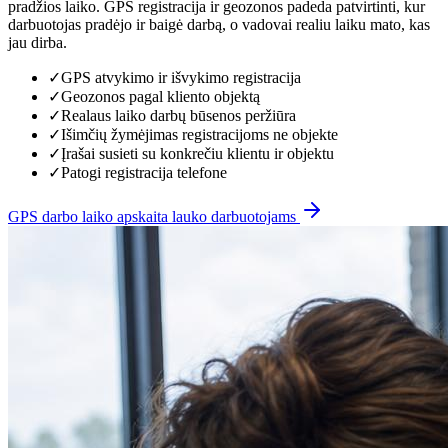
pradžios laiko. GPS registracija ir geozonos padeda patvirtinti, kur
darbuotojas pradėjo ir baigė darbą, o vadovai realiu laiku mato, kas
jau dirba.
✓
GPS atvykimo ir išvykimo registracija
✓
Geozonos pagal kliento objektą
✓
Realaus laiko darbų būsenos peržiūra
✓
Išimčių žymėjimas registracijoms ne objekte
✓
Įrašai susieti su konkrečiu klientu ir objektu
✓
Patogi registracija telefone
GPS darbo laiko apskaita lauko darbuotojams