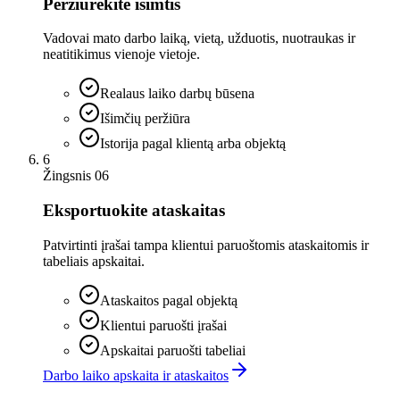
Peržiūrėkite išimtis
Vadovai mato darbo laiką, vietą, užduotis, nuotraukas ir
neatitikimus vienoje vietoje.
Realaus laiko darbų būsena
Išimčių peržiūra
Istorija pagal klientą arba objektą
6
Žingsnis 06
Eksportuokite ataskaitas
Patvirtinti įrašai tampa klientui paruoštomis ataskaitomis ir
tabeliais apskaitai.
Ataskaitos pagal objektą
Klientui paruošti įrašai
Apskaitai paruošti tabeliai
Darbo laiko apskaita ir ataskaitos