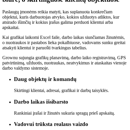
Paslaugų įmonėms reikia matyti, kas suplanuota konkrečiam
objektui, kuris darbuotojas atvyko, kokios užduotys atliktos, kur
atsirado išimčių ir kokius įrašus galima perduoti klientui arba
apskaitai.
Kai grafikai laikomi Excel faile, darbo laikas siunčiamas žinutėmis,
o nuotraukos ir pastabos lieka pokalbiuose, vadovams sunku greitai
atsakyti klientui ir paruošti tvarkingus tabelius.
Grownu sujungia grafikų planavimą, darbo laiko registravimą, GPS
patvirtinimą, užduotis, nuotraukas, neatvykimus ir ataskaitas vienoje
darbo valdymo sistemoje.
Daug objektų ir komandų
Skirtingi klientai, adresai, grafikai ir darbų taisyklės.
Darbo laikas išsibarsto
Rankiniai įrašai ir žinutės sukuria spragų prieš apskaitą.
Vadovui trūksta realaus vaizdo