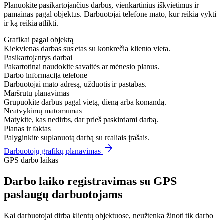
Planuokite pasikartojančius darbus, vienkartinius iškvietimus ir
pamainas pagal objektus. Darbuotojai telefone mato, kur reikia vykti
ir ką reikia atlikti.
Grafikai pagal objektą
Kiekvienas darbas susietas su konkrečia kliento vieta.
Pasikartojantys darbai
Pakartotinai naudokite savaitės ar mėnesio planus.
Darbo informacija telefone
Darbuotojai mato adresą, užduotis ir pastabas.
Maršrutų planavimas
Grupuokite darbus pagal vietą, dieną arba komandą.
Neatvykimų matomumas
Matykite, kas nedirbs, dar prieš paskirdami darbą.
Planas ir faktas
Palyginkite suplanuotą darbą su realiais įrašais.
Darbuotojų grafikų planavimas
GPS darbo laikas
Darbo laiko registravimas su GPS
paslaugų darbuotojams
Kai darbuotojai dirba klientų objektuose, neužtenka žinoti tik darbo