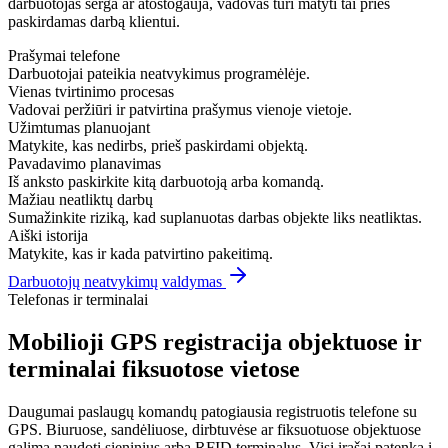
darbuotojas serga ar atostogauja, vadovas turi matyti tai prieš
paskirdamas darbą klientui.
Prašymai telefone
Darbuotojai pateikia neatvykimus programėlėje.
Vienas tvirtinimo procesas
Vadovai peržiūri ir patvirtina prašymus vienoje vietoje.
Užimtumas planuojant
Matykite, kas nedirbs, prieš paskirdami objektą.
Pavadavimo planavimas
Iš anksto paskirkite kitą darbuotoją arba komandą.
Mažiau neatliktų darbų
Sumažinkite riziką, kad suplanuotas darbas objekte liks neatliktas.
Aiški istorija
Matykite, kas ir kada patvirtino pakeitimą.
Darbuotojų neatvykimų valdymas
Telefonas ir terminalai
Mobilioji GPS registracija objektuose ir
terminalai fiksuotose vietose
Daugumai paslaugų komandų patogiausia registruotis telefone su
GPS. Biuruose, sandėliuose, dirbtuvėse ar fiksuotuose objektuose
galima naudoti sieninius arba RFID terminalus. Visi įrašai patenka į