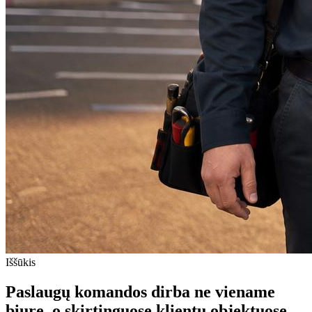
Iššūkis
Paslaugų komandos dirba ne viename
biure, o skirtinguose klientų objektuose