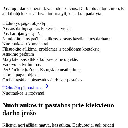
Paslaugų darbas nėra tik valandų skaičius. Darbuotojai turi žinoti, ką
atlikti objekte, o vadovai turi matyti, kas tikrai padaryta.
Užduotys pagal objektą
Aiškus darbų sąrašas kiekvienai vietai.
Pasikartojantys sąrašai
Naudokite tuos pačius patikros sąrašus kasdieniams darbams.
Nuotraukos ir komentarai
Fiksuokite atlikimą, problemas ir papildomą kontekstą.
Atlikimo peržiūra
Matykite, kas atlikta konkrečiame objekte.
Vadovo patvirtinimas
Peržiūrėkite įrašus ir išspręskite neatitikimus.
Istorija pagal objektą
Greitai raskite ankstesnius darbus ir pastabas.
Užduočių planavimas
Nuotraukos ir įrodymai
Nuotraukos ir pastabos prie kiekvieno
darbo įrašo
Klientai nori aiškiai matyti, kas atlikta. Darbuotojai gali pridėti