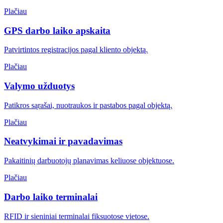
Plačiau
GPS darbo laiko apskaita
Patvirtintos registracijos pagal kliento objektą.
Plačiau
Valymo užduotys
Patikros sąrašai, nuotraukos ir pastabos pagal objektą.
Plačiau
Neatvykimai ir pavadavimas
Pakaitinių darbuotojų planavimas keliuose objektuose.
Plačiau
Darbo laiko terminalai
RFID ir sieniniai terminalai fiksuotose vietose.