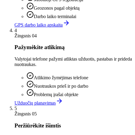
Geozonos pagal objektą
Darbo laiko terminalai
GPS darbo laiko apskaita
4
Žingsnis 04
Pažymėkite atlikimą
Valytojai telefone pažymi atliktas užduotis, pastabas ir prideda
nuotraukas.
Atlikimo žymėjimas telefone
Nuotraukos prieš ir po darbo
Problemų įrašai objekte
Užduočių planavimas
5
Žingsnis 05
Peržiūrėkite išimtis