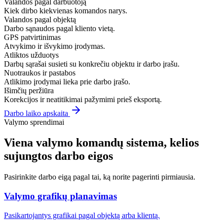
Valandos pagal darbuotoją
Kiek dirbo kiekvienas komandos narys.
Valandos pagal objektą
Darbo sąnaudos pagal kliento vietą.
GPS patvirtinimas
Atvykimo ir išvykimo įrodymas.
Atliktos užduotys
Darbų sąrašai susieti su konkrečiu objektu ir darbo įrašu.
Nuotraukos ir pastabos
Atlikimo įrodymai lieka prie darbo įrašo.
Išimčių peržiūra
Korekcijos ir neatitikimai pažymimi prieš eksportą.
Darbo laiko apskaita
Valymo sprendimai
Viena valymo komandų sistema, kelios
sujungtos darbo eigos
Pasirinkite darbo eigą pagal tai, ką norite pagerinti pirmiausia.
Valymo grafikų planavimas
Pasikartojantys grafikai pagal objektą arba klientą.