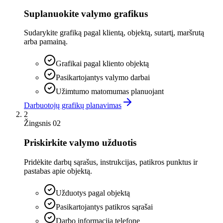
Suplanuokite valymo grafikus
Sudarykite grafiką pagal klientą, objektą, sutartį, maršrutą
arba pamainą.
Grafikai pagal kliento objektą
Pasikartojantys valymo darbai
Užimtumo matomumas planuojant
Darbuotojų grafikų planavimas
2
Žingsnis 02
Priskirkite valymo užduotis
Pridėkite darbų sąrašus, instrukcijas, patikros punktus ir
pastabas apie objektą.
Užduotys pagal objektą
Pasikartojantys patikros sąrašai
Darbo informacija telefone