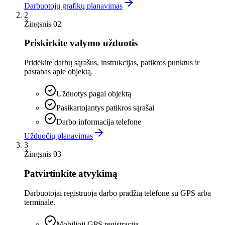
Darbuotojų grafikų planavimas
2
Žingsnis 02
Priskirkite valymo užduotis
Pridėkite darbų sąrašus, instrukcijas, patikros punktus ir
pastabas apie objektą.
Užduotys pagal objektą
Pasikartojantys patikros sąrašai
Darbo informacija telefone
Užduočių planavimas
3
Žingsnis 03
Patvirtinkite atvykimą
Darbuotojai registruoja darbo pradžią telefone su GPS arba
terminale.
Mobilioji GPS registracija