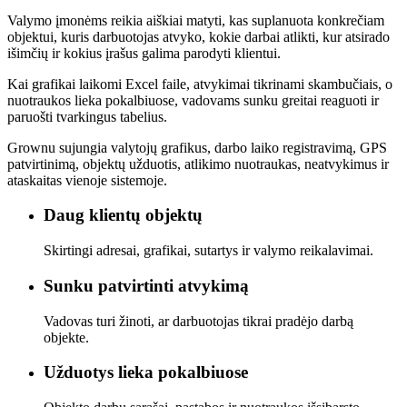
Valymo įmonėms reikia aiškiai matyti, kas suplanuota konkrečiam
objektui, kuris darbuotojas atvyko, kokie darbai atlikti, kur atsirado
išimčių ir kokius įrašus galima parodyti klientui.
Kai grafikai laikomi Excel faile, atvykimai tikrinami skambučiais, o
nuotraukos lieka pokalbiuose, vadovams sunku greitai reaguoti ir
paruošti tvarkingus tabelius.
Grownu sujungia valytojų grafikus, darbo laiko registravimą, GPS
patvirtinimą, objektų užduotis, atlikimo nuotraukas, neatvykimus ir
ataskaitas vienoje sistemoje.
Daug klientų objektų
Skirtingi adresai, grafikai, sutartys ir valymo reikalavimai.
Sunku patvirtinti atvykimą
Vadovas turi žinoti, ar darbuotojas tikrai pradėjo darbą
objekte.
Užduotys lieka pokalbiuose