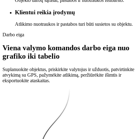
Objekto darbų sąrašai, pastabos ir nuotraukos išsibarsto.
Klientui reikia įrodymų
Atlikimo nuotraukos ir pastabos turi būti susietos su objektu.
Darbo eiga
Viena valymo komandos darbo eiga nuo
grafiko iki tabelio
Suplanuokite objektus, priskirkite valytojus ir užduotis, patvirtinkite
atvykimą su GPS, pažymėkite atlikimą, peržiūrėkite išimtis ir
eksportuokite ataskaitas.