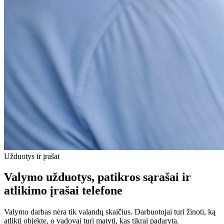
Užduotys ir įrašai
Valymo užduotys, patikros sąrašai ir
atlikimo įrašai telefone
Valymo darbas nėra tik valandų skaičius. Darbuotojai turi žinoti, ką
atlikti objekte, o vadovai turi matyti, kas tikrai padaryta.