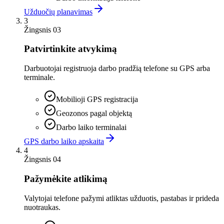
Užduočių planavimas
3
Žingsnis 03
Patvirtinkite atvykimą
Darbuotojai registruoja darbo pradžią telefone su GPS arba
terminale.
Mobilioji GPS registracija
Geozonos pagal objektą
Darbo laiko terminalai
GPS darbo laiko apskaita
4
Žingsnis 04
Pažymėkite atlikimą
Valytojai telefone pažymi atliktas užduotis, pastabas ir prideda
nuotraukas.