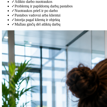
✓
Atlikto darbo nuotraukos
✓
Problemų ir papildomų darbų pastabos
✓
Nuotraukos prieš ir po darbo
✓
Pastabos vadovui arba klientui
✓
Istorija pagal klientą ir objektą
✓
Mažiau ginčų dėl atliktų darbų