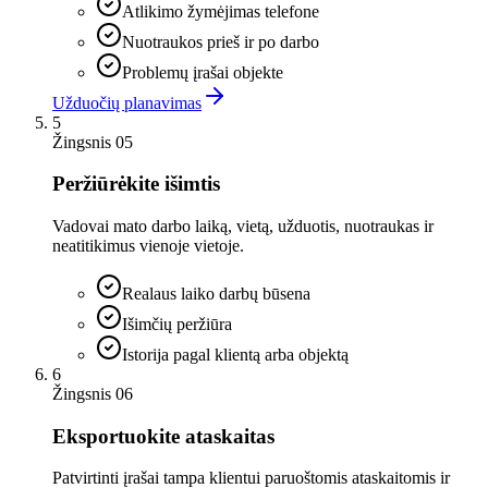
Atlikimo žymėjimas telefone
Nuotraukos prieš ir po darbo
Problemų įrašai objekte
Užduočių planavimas
5
Žingsnis 05
Peržiūrėkite išimtis
Vadovai mato darbo laiką, vietą, užduotis, nuotraukas ir
neatitikimus vienoje vietoje.
Realaus laiko darbų būsena
Išimčių peržiūra
Istorija pagal klientą arba objektą
6
Žingsnis 06
Eksportuokite ataskaitas
Patvirtinti įrašai tampa klientui paruoštomis ataskaitomis ir