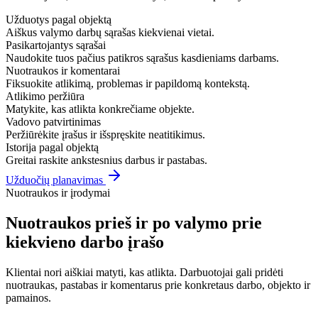
Užduotys pagal objektą
Aiškus valymo darbų sąrašas kiekvienai vietai.
Pasikartojantys sąrašai
Naudokite tuos pačius patikros sąrašus kasdieniams darbams.
Nuotraukos ir komentarai
Fiksuokite atlikimą, problemas ir papildomą kontekstą.
Atlikimo peržiūra
Matykite, kas atlikta konkrečiame objekte.
Vadovo patvirtinimas
Peržiūrėkite įrašus ir išspręskite neatitikimus.
Istorija pagal objektą
Greitai raskite ankstesnius darbus ir pastabas.
Užduočių planavimas
Nuotraukos ir įrodymai
Nuotraukos prieš ir po valymo prie
kiekvieno darbo įrašo
Klientai nori aiškiai matyti, kas atlikta. Darbuotojai gali pridėti
nuotraukas, pastabas ir komentarus prie konkretaus darbo, objekto ir
pamainos.