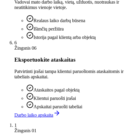
Vadovai mato darbo laiką, vietą, užduotis, nuotraukas ir
neatitikimus vienoje vietoje.
Realaus laiko darbų būsena
Išimčių peržiūra
Istorija pagal klientą arba objektą
6
Žingsnis 06
Eksportuokite ataskaitas
Patvirtinti įrašai tampa klientui paruoštomis ataskaitomis ir
tabeliais apskaitai.
Ataskaitos pagal objektą
Klientui paruošti įrašai
Apskaitai paruošti tabeliai
Darbo laiko apskaita
1
Žingsnis 01