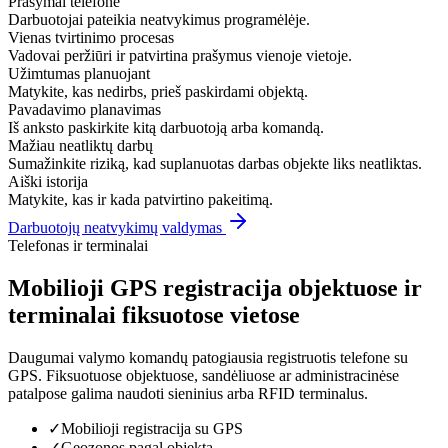
Prašymai telefone
Darbuotojai pateikia neatvykimus programėlėje.
Vienas tvirtinimo procesas
Vadovai peržiūri ir patvirtina prašymus vienoje vietoje.
Užimtumas planuojant
Matykite, kas nedirbs, prieš paskirdami objektą.
Pavadavimo planavimas
Iš anksto paskirkite kitą darbuotoją arba komandą.
Mažiau neatliktų darbų
Sumažinkite riziką, kad suplanuotas darbas objekte liks neatliktas.
Aiški istorija
Matykite, kas ir kada patvirtino pakeitimą.
Darbuotojų neatvykimų valdymas
Telefonas ir terminalai
Mobilioji GPS registracija objektuose ir
terminalai fiksuotose vietose
Daugumai valymo komandų patogiausia registruotis telefone su
GPS. Fiksuotuose objektuose, sandėliuose ar administracinėse
patalpose galima naudoti sieninius arba RFID terminalus.
✓
Mobilioji registracija su GPS
✓
Geozonos pagal objektą