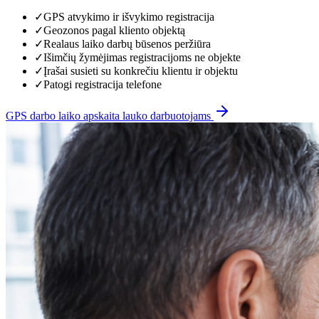
✓
GPS atvykimo ir išvykimo registracija
✓
Geozonos pagal kliento objektą
✓
Realaus laiko darbų būsenos peržiūra
✓
Išimčių žymėjimas registracijoms ne objekte
✓
Įrašai susieti su konkrečiu klientu ir objektu
✓
Patogi registracija telefone
GPS darbo laiko apskaita lauko darbuotojams