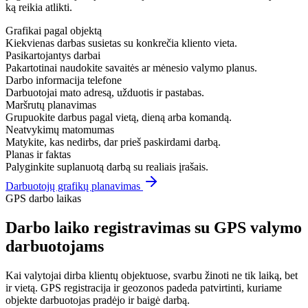
ką reikia atlikti.
Grafikai pagal objektą
Kiekvienas darbas susietas su konkrečia kliento vieta.
Pasikartojantys darbai
Pakartotinai naudokite savaitės ar mėnesio valymo planus.
Darbo informacija telefone
Darbuotojai mato adresą, užduotis ir pastabas.
Maršrutų planavimas
Grupuokite darbus pagal vietą, dieną arba komandą.
Neatvykimų matomumas
Matykite, kas nedirbs, dar prieš paskirdami darbą.
Planas ir faktas
Palyginkite suplanuotą darbą su realiais įrašais.
Darbuotojų grafikų planavimas
GPS darbo laikas
Darbo laiko registravimas su GPS valymo
darbuotojams
Kai valytojai dirba klientų objektuose, svarbu žinoti ne tik laiką, bet
ir vietą. GPS registracija ir geozonos padeda patvirtinti, kuriame
objekte darbuotojas pradėjo ir baigė darbą.