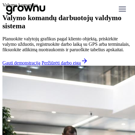
Valymo komandos
Valymo komandų darbuotojų valdymo
sistema
Planuokite valytojų grafikus pagal kliento objektą, priskirkite
valymo užduotis, registruokite darbo laiką su GPS arba terminalais,
fiksuokite atlikimą nuotraukomis ir paruoškite tabelius apskaitai.
Gauti demonstraciją
Peržiūrėti darbo eigą